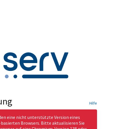
ung
Hilfe
den eine nicht unterstützte Version eines
asierten Browsers. Bitte aktualisieren Sie
rowser auf eine Chromium-Version 138 oder